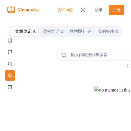
Memowise
Pro版
登录
注册
文章笔记 A
读书笔记 B
微博即刻 W
我的备注 N
每日记录
AI Chat
共
查询复习
分类笔记
标签漫步